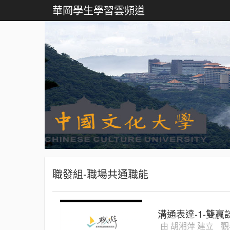
華岡學生學習雲頻道
職發組-職場共通職能
溝通表達-1-雙贏
由 胡湘萍 建立
觀